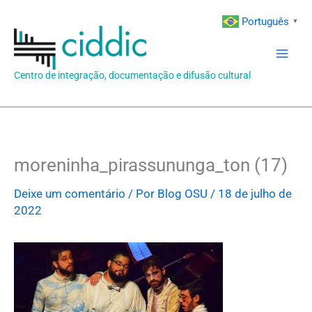
Ir
Português
▼
para
o
conteúdo
Centro de integração, documentação e difusão cultural
moreninha_pirassununga_ton (17)
Deixe um comentário
/ Por
Blog OSU
/
18 de julho de
2022