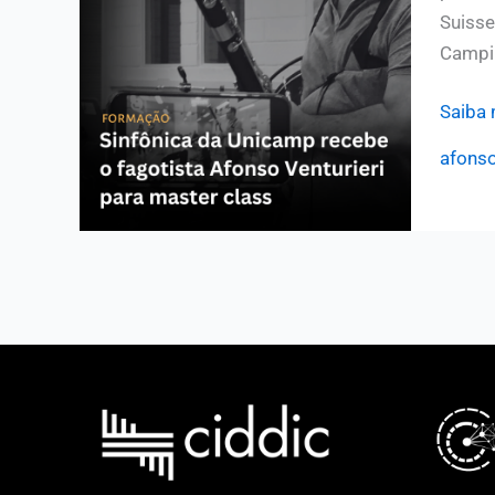
Suisse
Campin
OSU
Saiba 
receb
afonso
o
fagoti
Afons
Venturi
para
maste
class