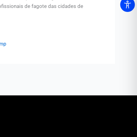
fissionais de fagote das cidades de
amp