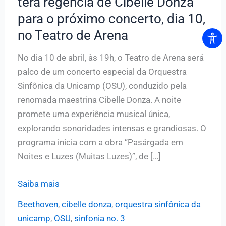
terá regência de Cibelle Donza
para o próximo concerto, dia 10,
no Teatro de Arena
No dia 10 de abril, às 19h, o Teatro de Arena será
palco de um concerto especial da Orquestra
Sinfônica da Unicamp (OSU), conduzido pela
renomada maestrina Cibelle Donza. A noite
promete uma experiência musical única,
explorando sonoridades intensas e grandiosas. O
programa inicia com a obra “Pasárgada em
Noites e Luzes (Muitas Luzes)”, de […]
Orquestra
Saiba mais
Sinfônica
Beethoven
,
cibelle donza
,
orquestra sinfônica da
da
unicamp
,
OSU
,
sinfonia no. 3
Unicamp