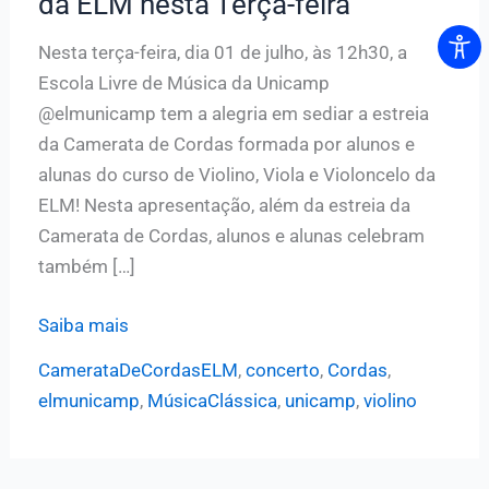
da ELM nesta Terça-feira
Nesta terça-feira, dia 01 de julho, às 12h30, a
Escola Livre de Música da Unicamp
@elmunicamp tem a alegria em sediar a estreia
da Camerata de Cordas formada por alunos e
alunas do curso de Violino, Viola e Violoncelo da
ELM! Nesta apresentação, além da estreia da
Camerata de Cordas, alunos e alunas celebram
também […]
Estreia
Saiba mais
da
CamerataDeCordasELM
,
concerto
,
Cordas
,
Camerata
elmunicamp
,
MúsicaClássica
,
unicamp
,
violino
de
Cordas
da