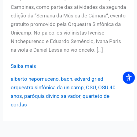
Campinas, como parte das atividades da segunda
edição da “Semana da Música de Câmara“, evento
gratuito promovido pela Orquestra Sinfônica da
Unicamp. No palco, os violinistas Ivenise
Nitchepurenco e Eduardo Semêncio, Ivana Paris
na viola e Daniel Lessa no violoncelo. […]
Quarteto
Saiba mais
de
alberto nepomuceno
,
bach
,
edvard gried
,
Cordas
orquestra sinfônica da unicamp
,
OSU
,
OSU 40
OSU
anos
,
paróquia divino salvador
,
quarteto de
realiza
cordas
apresentação
na
Paróquia
Divino