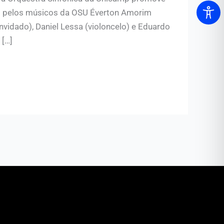
s pelos músicos da OSU Éverton Amorim
onvidado), Daniel Lessa (violoncelo) e Eduardo
 […]