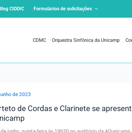
Blog CIDDIC
Formulários de solicitações
CDMC
Orquestra Sinfônica da Unicamp
Co
junho de 2023
teto de Cordas e Clarinete se apresent
nicamp
 de junho, quinta-feira às 19h30 no auditório da ADunicam