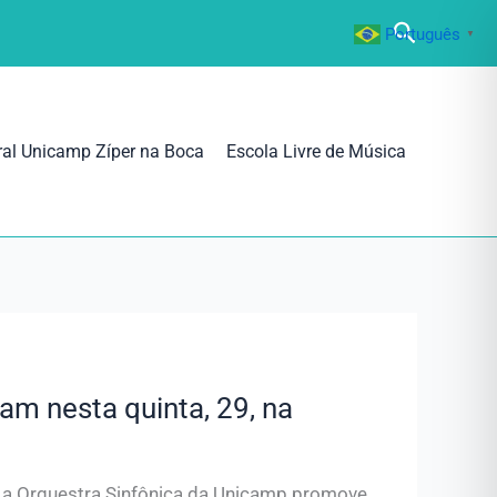
Pesquisa
Português
▼
ral Unicamp Zíper na Boca
Escola Livre de Música
am nesta quinta, 29, na
p, a Orquestra Sinfônica da Unicamp promove