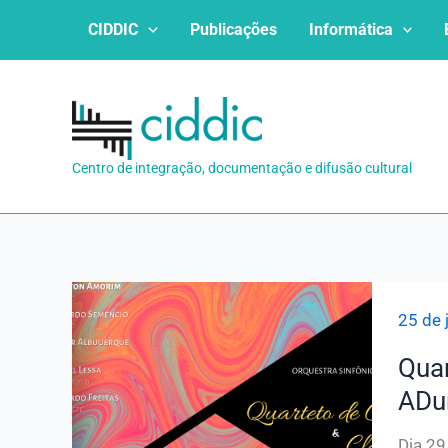
Ir
CIDDIC
Publicações
Informática
para
o
conteúdo
Centro de integração, documentação e difusão cultural
25 de 
Quar
ADu
Dia 29