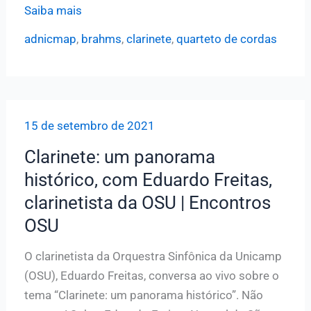
Quarteto
Saiba mais
de
adnicmap
,
brahms
,
clarinete
,
quarteto de cordas
Cordas
e
Clarinete
se
15 de setembro de 2021
apresentam
nesta
Clarinete: um panorama
quinta,
histórico, com Eduardo Freitas,
29,
clarinetista da OSU | Encontros
na
OSU
ADunicamp
O clarinetista da Orquestra Sinfônica da Unicamp
(OSU), Eduardo Freitas, conversa ao vivo sobre o
tema “Clarinete: um panorama histórico”. Não