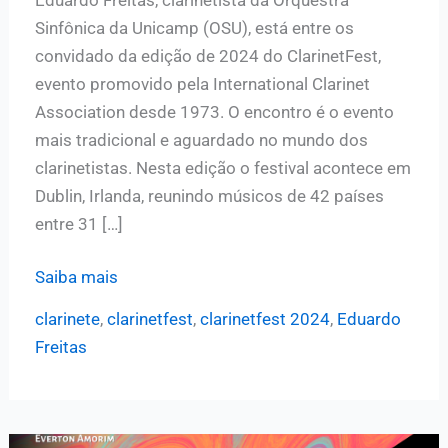
Sinfônica da Unicamp (OSU), está entre os
convidado da edição de 2024 do ClarinetFest,
evento promovido pela International Clarinet
Association desde 1973. O encontro é o evento
mais tradicional e aguardado no mundo dos
clarinetistas. Nesta edição o festival acontece em
Dublin, Irlanda, reunindo músicos de 42 países
entre 31 […]
ClarinetFest
Saiba mais
2024:
clarinete
,
clarinetfest
,
clarinetfest 2024
,
Eduardo
Eduardo
Freitas
Freitas
participa
de
evento