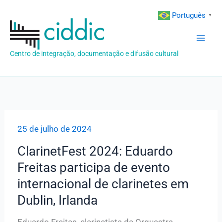
Ir
Português
▼
para
o
conteúdo
Centro de integração, documentação e difusão cultural
25 de julho de 2024
ClarinetFest 2024: Eduardo
Freitas participa de evento
internacional de clarinetes em
Dublin, Irlanda
Eduardo Freitas, clarinetista da Orquestra