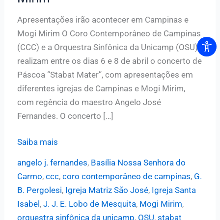
Apresentações irão acontecer em Campinas e
Mogi Mirim O Coro Contemporâneo de Campinas
(CCC) e a Orquestra Sinfônica da Unicamp (OSU)
realizam entre os dias 6 e 8 de abril o concerto de
Páscoa “Stabat Mater”, com apresentações em
diferentes igrejas de Campinas e Mogi Mirim,
com regência do maestro Angelo José
Fernandes. O concerto […]
Coro
Saiba mais
Contemporâneo
angelo j. fernandes
,
Basília Nossa Senhora do
de
Carmo
,
ccc
,
coro contemporâneo de campinas
,
G.
Campinas
B. Pergolesi
,
Igreja Matriz São José
,
Igreja Santa
e
Isabel
,
J. J. E. Lobo de Mesquita
,
Mogi Mirim
,
Sinfônica
orquestra sinfônica da unicamp
,
OSU
,
stabat