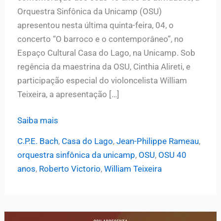
Orquestra Sinfônica da Unicamp (OSU)
apresentou nesta última quinta-feira, 04, o
concerto “O barroco e o contemporâneo”, no
Espaço Cultural Casa do Lago, na Unicamp. Sob
regência da maestrina da OSU, Cinthia Alireti, e
participação especial do violoncelista William
Teixeira, a apresentação […]
Violoncelista
Saiba mais
William
C.P.E. Bach
,
Casa do Lago
,
Jean-Philippe Rameau
,
Teixeira
orquestra sinfônica da unicamp
,
OSU
,
OSU 40
faz
anos
,
Roberto Victorio
,
William Teixeira
participação
especial
com
a