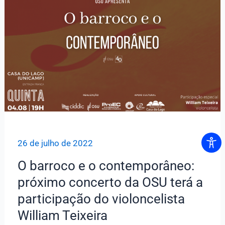
Sinfônica
da
Unicamp
26 de julho de 2022
O barroco e o contemporâneo:
próximo concerto da OSU terá a
participação do violoncelista
William Teixeira