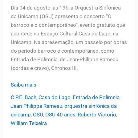
Dia 04 de agosto, às 19h, a Orquestra Sinfônica
da Unicamp (OSU) apresenta o concerto “O
barroco e o contemporâneo”, evento gratuito que
acontece no Espaço Cultural Casa do Lago, na
Unicamp. Na apresentação, um passeio por obras
do período barroco e contemporâneo, como
Entrada de Polímnia, de Jean-Philippe Rameau
(cordas e cravo), Chronos III,
O
Saiba mais
barroco
C.P.E. Bach
,
Casa do Lago
,
Entrada de Polímnia
,
e
Jean-Philippe Rameau
,
orquestra sinfônica da
o
unicamp
,
OSU
,
OSU 40 anos
,
Roberto Victorio
,
contemporâneo:
William Teixeira
próximo
concerto