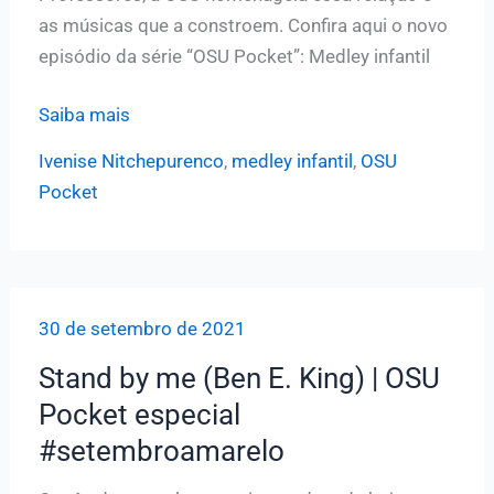
as músicas que a constroem. Confira aqui o novo
episódio da série “OSU Pocket”: Medley infantil
Dia
Saiba mais
das
Ivenise Nitchepurenco
,
medley infantil
,
OSU
Crianças
Pocket
e
dos
Professores
(medley
30 de setembro de 2021
infantil)
|
Stand by me (Ben E. King) | OSU
OSU
Pocket especial
Pocket
#setembroamarelo