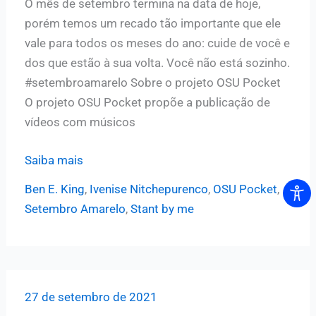
O mês de setembro termina na data de hoje,
porém temos um recado tão importante que ele
vale para todos os meses do ano: cuide de você e
dos que estão à sua volta. Você não está sozinho.
#setembroamarelo Sobre o projeto OSU Pocket
O projeto OSU Pocket propõe a publicação de
vídeos com músicos
Stand
Saiba mais
by
Ben E. King
,
Ivenise Nitchepurenco
,
OSU Pocket
,
me
Setembro Amarelo
,
Stant by me
(Ben
E.
King)
|
27 de setembro de 2021
OSU