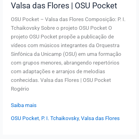
Pocket
Valsa das Flores | OSU Pocket
especial
#setembroamarelo
OSU Pocket – Valsa das Flores Composição: P. I.
Tchaikovsky Sobre o projeto OSU Pocket O
projeto OSU Pocket propõe a publicação de
vídeos com músicos integrantes da Orquestra
Sinfônica da Unicamp (OSU) em uma formação
com grupos menores, abrangendo repertórios
com adaptações e arranjos de melodias
conhecidas. Valsa das Flores | OSU Pocket
Rogério
Valsa
Saiba mais
das
OSU Pocket
,
P. I. Tchaikovsky
,
Valsa das Flores
Flores
|