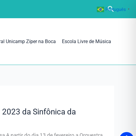
Pesquisa
Português
▼
ral Unicamp Zíper na Boca
Escola Livre de Música
 2023 da Sinfônica da
a A partir do dia 13 de fevereiro a Orquestra