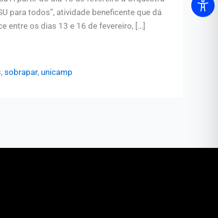
U para todos”, atividade beneficente que dá
 entre os dias 13 e 16 de fevereiro, […]
s
,
sobrapar
,
unicamp