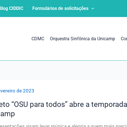
Blog CIDDIC
Formulários de solicitações
CDMC
Orquestra Sinfônica da Unicamp
Co
evereiro de 2023
eto “OSU para todos” abre a temporada
camp
esentações visam levar música e alegria a quem mais precis