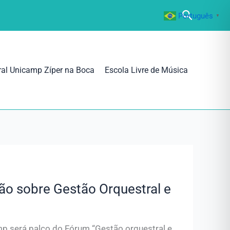
Pesquisa
Português
▼
ral Unicamp Zíper na Boca
Escola Livre de Música
o sobre Gestão Orquestral e
p será palco do Fórum “Gestão orquestral e