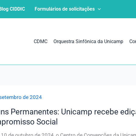
Blog CIDDIC
Formulários de solicitações
CDMC
Orquestra Sinfônica da Unicamp
Co
 setembro de 2024
ns Permanentes: Unicamp recebe ediçã
promisso Social
 10 de outubro de 2024, o Centro de Convenções da Unicam