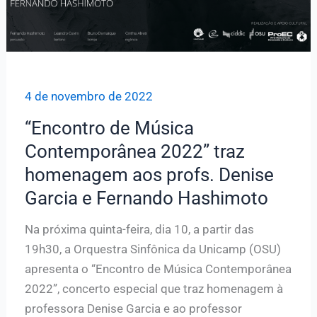
Fernando
Hashimoto
4 de novembro de 2022
“Encontro de Música
Contemporânea 2022” traz
homenagem aos profs. Denise
Garcia e Fernando Hashimoto
Na próxima quinta-feira, dia 10, a partir das
19h30, a Orquestra Sinfônica da Unicamp (OSU)
apresenta o “Encontro de Música Contemporânea
2022”, concerto especial que traz homenagem à
professora Denise Garcia e ao professor