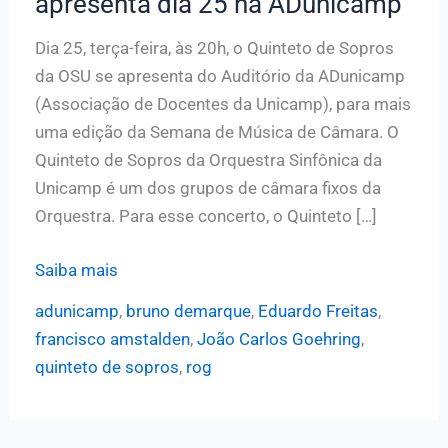
apresenta dia 25 na ADunicamp
Dia 25, terça-feira, às 20h, o Quinteto de Sopros
da OSU se apresenta do Auditório da ADunicamp
(Associação de Docentes da Unicamp), para mais
uma edição da Semana de Música de Câmara. O
Quinteto de Sopros da Orquestra Sinfônica da
Unicamp é um dos grupos de câmara fixos da
Orquestra. Para esse concerto, o Quinteto […]
Quinteto
Saiba mais
de
adunicamp
,
bruno demarque
,
Eduardo Freitas
,
Sopros
francisco amstalden
,
João Carlos Goehring
,
OSU
quinteto de sopros
,
rog
se
apresenta
dia