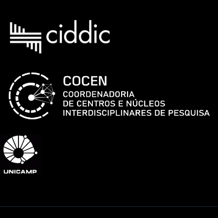
e
Fernando
Hashimoto