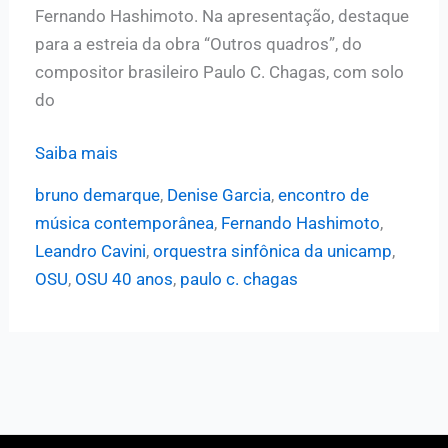
Fernando Hashimoto. Na apresentação, destaque
para a estreia da obra “Outros quadros”, do
compositor brasileiro Paulo C. Chagas, com solo
do
“Encontro
Saiba mais
de
bruno demarque
,
Denise Garcia
,
encontro de
Música
música contemporânea
,
Fernando Hashimoto
,
Contemporânea
Leandro Cavini
,
orquestra sinfônica da unicamp
,
2022”
OSU
,
OSU 40 anos
,
paulo c. chagas
traz
homenagem
aos
profs.
Denise
Garcia