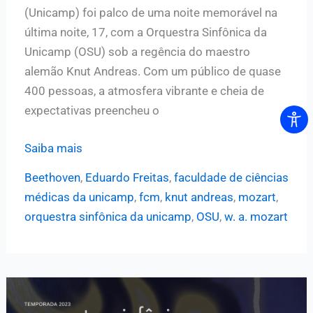
(Unicamp) foi palco de uma noite memorável na
última noite, 17, com a Orquestra Sinfônica da
Unicamp (OSU) sob a regência do maestro
alemão Knut Andreas. Com um público de quase
400 pessoas, a atmosfera vibrante e cheia de
expectativas preencheu o
Quase
Saiba mais
400
Beethoven
,
Eduardo Freitas
,
faculdade de ciências
pessoas
médicas da unicamp
,
fcm
,
knut andreas
,
mozart
,
recebem
orquestra sinfônica da unicamp
,
OSU
,
w. a. mozart
a
Orquestra
Sinfônica
Unicamp
em