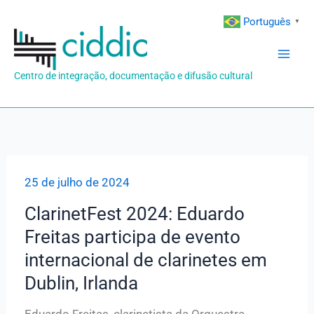
Ir
Português
▼
para
o
conteúdo
Centro de integração, documentação e difusão cultural
25 de julho de 2024
ClarinetFest 2024: Eduardo
Freitas participa de evento
internacional de clarinetes em
Dublin, Irlanda
Eduardo Freitas, clarinetista da Orquestra