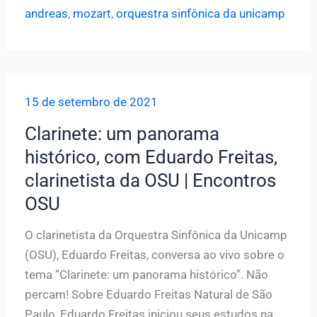
da
andreas
,
mozart
,
orquestra sinfônica da unicamp
Unicamp
apresenta
a
5ª
15 de setembro de 2021
Sinfonia
de
Clarinete: um panorama
Beethoven
histórico, com Eduardo Freitas,
no
clarinetista da OSU | Encontros
auditório
OSU
da
FCM
O clarinetista da Orquestra Sinfônica da Unicamp
(OSU), Eduardo Freitas, conversa ao vivo sobre o
tema “Clarinete: um panorama histórico”. Não
percam! Sobre Eduardo Freitas Natural de São
Paulo, Eduardo Freitas iniciou seus estudos na