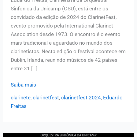
Sinfônica da Unicamp (OSU), está entre os
convidado da edição de 2024 do ClarinetFest,
evento promovido pela International Clarinet
Association desde 1973. O encontro é o evento
mais tradicional e aguardado no mundo dos
clarinetistas. Nesta edição o festival acontece em
Dublin, Irlanda, reunindo músicos de 42 países
entre 31 […]
ClarinetFest
Saiba mais
2024:
clarinete
,
clarinetfest
,
clarinetfest 2024
,
Eduardo
Eduardo
Freitas
Freitas
participa
de
evento