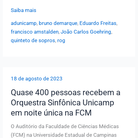
Quinteto
Saiba mais
de
adunicamp
,
bruno demarque
,
Eduardo Freitas
,
Sopros
francisco amstalden
,
João Carlos Goehring
,
OSU
quinteto de sopros
,
rog
se
apresenta
dia
25
18 de agosto de 2023
na
ADunicamp
Quase 400 pessoas recebem a
Orquestra Sinfônica Unicamp
em noite única na FCM
O Auditório da Faculdade de Ciências Médicas
(FCM) na Universidade Estadual de Campinas