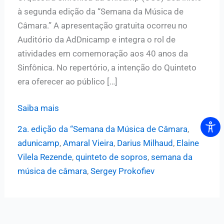
à segunda edição da “Semana da Música de
Câmara.” A apresentação gratuita ocorreu no
Auditório da AdDnicamp e integra o rol de
atividades em comemoração aos 40 anos da
Sinfônica. No repertório, a intenção do Quinteto
era oferecer ao público […]
Quinteto
Saiba mais
de
2a. edição da “Semana da Música de Câmara
,
Sopros
adunicamp
,
Amaral Vieira
,
Darius Milhaud
,
Elaine
realiza
Vilela Rezende
,
quinteto de sopros
,
semana da
abertura
música de câmara
,
Sergey Prokofiev
da
2a.
edição
da