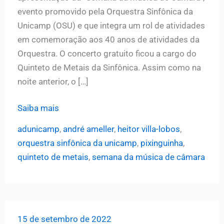
evento promovido pela Orquestra Sinfônica da
Unicamp (OSU) e que integra um rol de atividades
em comemoração aos 40 anos de atividades da
Orquestra. O concerto gratuito ficou a cargo do
Quinteto de Metais da Sinfônica. Assim como na
noite anterior, o […]
Quinteto
Saiba mais
de
adunicamp
,
andré ameller
,
heitor villa-lobos
,
Metais
orquestra sinfônica da unicamp
,
pixinguinha
,
se
quinteto de metais
,
semana da música de câmara
apresenta
na
segunda
noite
15 de setembro de 2022
da