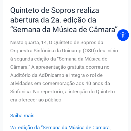
“Semana
Quinteto de Sopros realiza
da
abertura da 2a. edição da
Música
“Semana da Música de Câmara”
de
Câmara”
Nesta quarta, 14, O Quinteto de Sopros da
Orquestra Sinfônica da Unicamp (OSU) deu início
à segunda edição da “Semana da Música de
Câmara.” A apresentação gratuita ocorreu no
Auditório da AdDnicamp e integra o rol de
atividades em comemoração aos 40 anos da
Sinfônica. No repertório, a intenção do Quinteto
era oferecer ao público
Quinteto
Saiba mais
de
2a. edição da “Semana da Música de Câmara
,