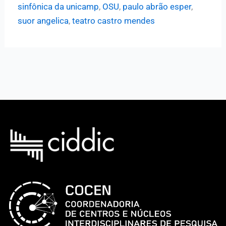
sinfônica da unicamp
,
OSU
,
paulo abrão esper
,
Ópera
suor angelica
,
teatro castro mendes
São
Paulo
apresentam
“Suor
Angelica”,
de
Giacomo
Puccini