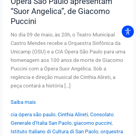
Ópera São Paulo apresentam
“Suor Angelica”, de Giacomo
Puccini
No dia 09 de maio, às 20h, o Teatro Municipal
Castro Mendes recebe a Orquestra Sinfônica da
Unicamp (OSU) e a CIA Ópera São Paulo para uma
homenagem aos 100 anos de morte de Giacomo
Puccini com a Ópera Suor Angélica. Sob a
regência e direção musical de Cinthia Alireti, a
peça contará a história […]
Sinfônica
Saiba mais
da
cia ópera são paulo
,
Cinthia Alireti
,
Consolato
Unicamp
Generale d'Italia San Paolo
,
giacomo puccini
,
e
Istituto Italiano di Cultura di San Paolo
,
orquestra
CIA